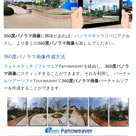
360度パノラマ画像
に興味があれば、
パノラマギャラリー
にアクセ
スし、より多くの
360度パノラマ画像
を楽しんでください。
360度パノラマ画像作成方法
フォトステッチソフトウェア
Panoweaverを経由し、
360度パノラ
マ画像
にスティッチすることができます。それを利用し、
バーチャ
ルツアーソフト
Tourweaverで
360度パノラマ画像
バーチャルツア
ーを作成することができます。