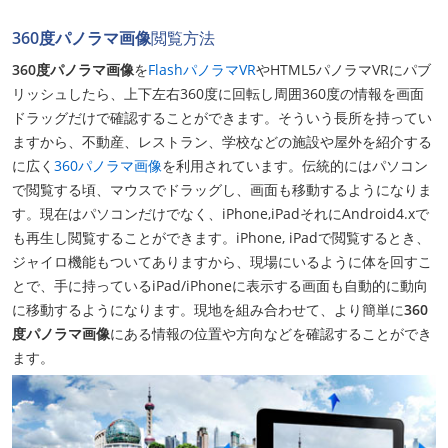
360度パノラマ画像
閲覧方法
360度パノラマ画像
を
FlashパノラマVR
やHTML5パノラマVRにパブ
リッシュしたら、上下左右360度に回転し周囲360度の情報を画面
ドラッグだけで確認することができます。そういう長所を持ってい
ますから、不動産、レストラン、学校などの施設や屋外を紹介する
に広く
360パノラマ画像
を利用されています。伝統的にはパソコン
で閲覧する頃、マウスでドラッグし、画面も移動するようになりま
す。現在はパソコンだけでなく、iPhone,iPadそれにAndroid4.xで
も再生し閲覧することができます。iPhone, iPadで閲覧するとき、
ジャイロ機能もついてありますから、現場にいるように体を回すこ
とで、手に持っているiPad/iPhoneに表示する画面も自動的に動向
に移動するようになります。現地を組み合わせて、より簡単に
360
度パノラマ画像
にある情報の位置や方向などを確認することができ
ます。